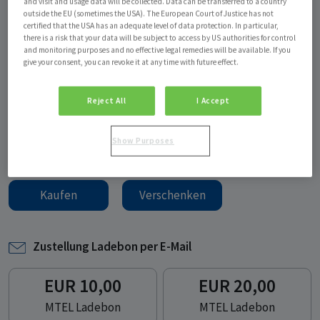
MTEL
and visit and usage data will be collected. Data can be transferred to a country
outside the EU (sometimes the USA). The European Court of Justice has not
certified that the USA has an adequate level of data protection. In particular,
there is a risk that your data will be subject to access by US authorities for control
Guthaben wird sofort aufgeladen
and monitoring purposes and no effective legal remedies will be available. If you
give your consent, you can revoke it at any time with future effect.
Guthaben in Euro
Reject All
I Accept
EUR
20,00
Show Purposes
Kaufen
Verschenken
Zustellung Ladebon per E-Mail
Produkt auswählen
EUR 10,00
EUR 20,00
MTEL Ladebon
MTEL Ladebon