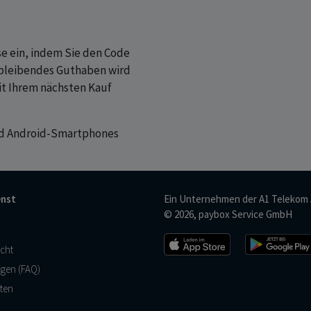
e ein, indem Sie den Code
rbleibendes Guthaben wird
t Ihrem nächsten Kauf
und Android-Smartphones
nst
Ein Unternehmen der
A1 Telekom 
© 2026, paybox Service GmbH
cht
agen (FAQ)
ten