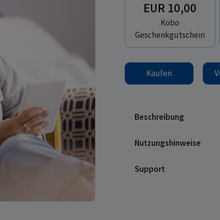
Produkt auswählen
EUR 10,00
Kobo
Geschenkgutschein
Kaufen
V
Beschreibung
Nutzungshinweise
Support