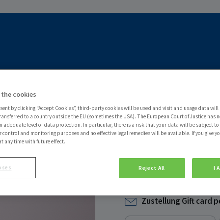
 the cookies
sent by clicking “Accept Cookies”, third-party cookies will be used and visit and usage data will 
ransferred to a country outside the EU (sometimes the USA). The European Court of Justice has no
 adequate level of data protection. In particular, there is a risk that your data will be subject t
r control and monitoring purposes and no effective legal remedies will be available. If you give y
at any time with future effect.
oses
Reject All
I 
Kobo Geschenk
Zustellung Gift card p