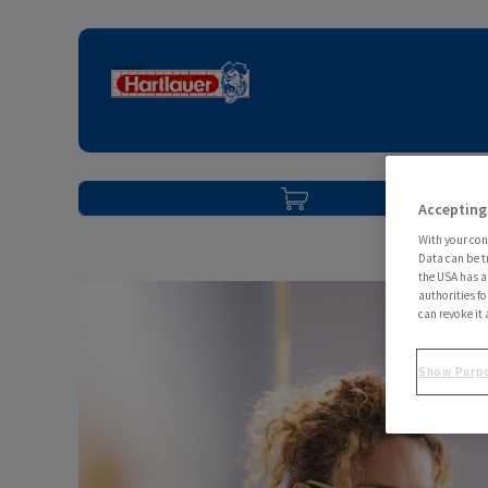
Skip to content
Accepting
With your con
Data can be t
the USA has an
authorities fo
can revoke it 
Show Purp