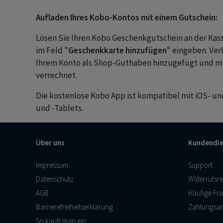
Aufladen Ihres Kobo-Kontos mit einem Gutschein:
Lösen Sie Ihren Kobo Geschenkgutschein an der Kass
im Feld "
Geschenkkarte hinzufügen
" eingeben. Ve
Ihrem Konto als Shop-Guthaben hinzugefügt und mi
verrechnet.
Die kostenlose Kobo App ist kompatibel mit iOS- 
und -Tablets.
Über uns
Kundendie
Impressum
Support
Datenschutz
Widerrufsre
AGB
Häufige Fr
Barrierefreiheitserklärung
Zahlungsar
So kauft man ein